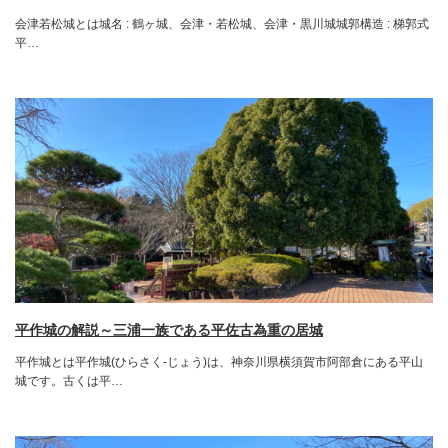
会津若松城とは城名 : 鶴ヶ城、会津・若松城、会津・黒川城城郭構造 : 梯郭式
平…
平作城の解説～三浦一族である平佐古為重の居城
平作城とは平作城(ひらさく-じょう)は、神奈川県横須賀市阿部倉にある平山
城です。古くは平…