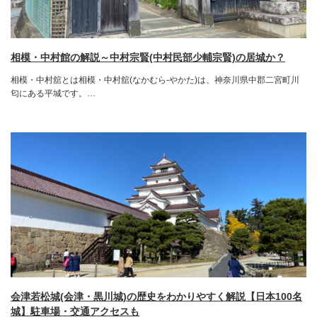
相模・中村館の解説～中村宗賢(中村民部少輔宗賢)の居城か？
相模・中村舘とは相模・中村舘(なかむら-やかた)は、神奈川県中郡二宮町川
匂にある平城です。…
会津若松城(会津・黒川城)の歴史をわかりやすく解説【日本100名
城】駐車場・交通アクセスも