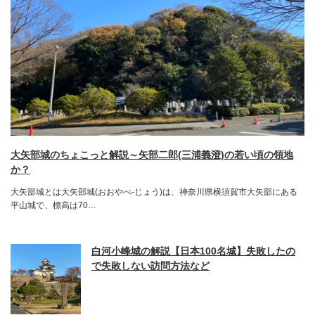
大矢部城のちょこっと解説～矢部二郎(三浦義澄)の若い頃の領地
か？
大矢部城とは大矢部城(おおやべ-じょう)は、神奈川県横須賀市大矢部にある
平山城で、標高は70…
白河小峰城の解説【日本100名城】失敗したの
で失敗しない訪問方法など