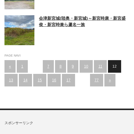
会津新宮城(陸奥・新宮城)～新宮時康・新宮盛
俊・新宮時兼ら蘆名一族
PAGE NAVI
«
1
…
7
8
9
10
11
12
13
14
15
16
17
…
77
»
スポンサーリンク