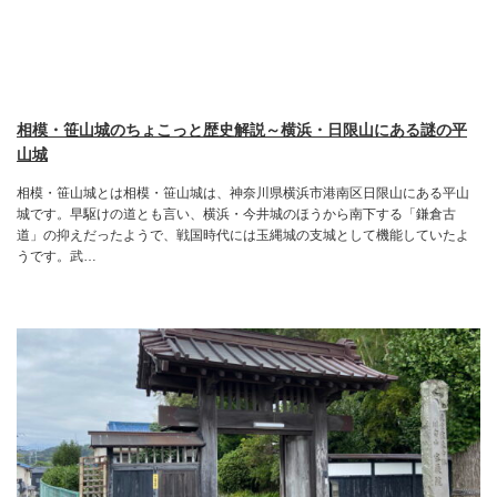
相模・笹山城のちょこっと歴史解説～横浜・日限山にある謎の平
山城
相模・笹山城とは相模・笹山城は、神奈川県横浜市港南区日限山にある平山
城です。早駆けの道とも言い、横浜・今井城のほうから南下する「鎌倉古
道」の抑えだったようで、戦国時代には玉縄城の支城として機能していたよ
うです。武…