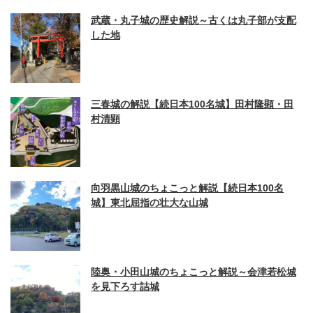
武蔵・丸子城の歴史解説～古くは丸子部が支配
した地
三春城の解説【続日本100名城】田村隆顕・田
村清顕
向羽黒山城のちょこっと解説【続日本100名
城】東北屈指の壮大な山城
陸奥・小田山城のちょこっと解説～会津若松城
を見下ろす詰城