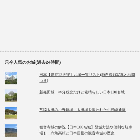
只今人気のお城(過去24時間)
日本【現存12天守】お城一覧リスト(独自撮影写真と地図
つき)
新発田城 半分残念だけど素晴らしい日本100名城
常陸太田の小野崎城 太田城を追われた小野崎通盛
観音寺城の解説【日本100名城】登城方法や便利な駐車
場も 六角高頼と日本屈指の観音寺城の歴史