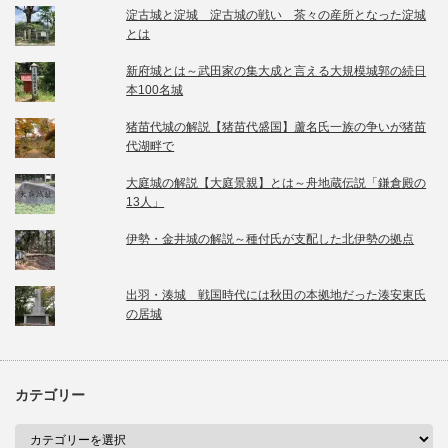
淀古城と淀城 淀古城の戦い 茶々の産所となった淀城
とは
新府城とは～武田家の集大成と言える大規模城郭の続日
本100名城
猪苗代城の解説【猪苗代盛国】蘆名氏一族の争いが猪苗
代湖畔で
大庭城の解説【大庭景親】とは～舟地蔵伝説「鎌倉殿の
13人」
伊勢・金井城の解説～種付氏が支配した北伊勢の拠点
出羽・湊城 戦国時代には秋田の本拠地だった湊安東氏
の居城
カテゴリー