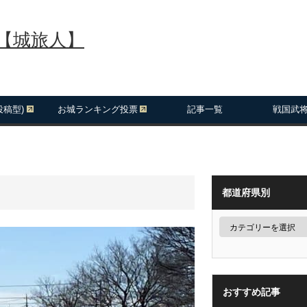
報【城旅人】
投稿型)
お城ランキング投票
記事一覧
戦国武
都道府県別
おすすめ記事