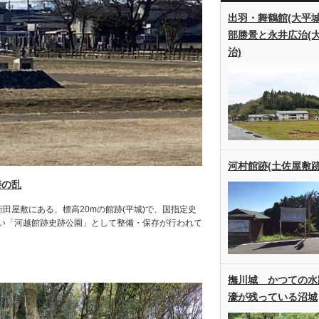
出羽・舞鶴館(大平城
部勝景と永井広治(
治)
河村館跡(土佐屋敷跡
揆の乱
田屋敷にある、標高20mの館跡(平城)で、国指定史
い「河越館跡史跡公園」として整備・保存が行われて
撫川城 かつての水
濠が残っている沼城