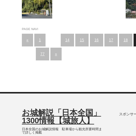
PAGE NAVI
«
1
…
14
15
16
17
18
…
77
»
お城解説「日本全国」
スポンサ
1300情報【城旅人】
日本全国のお城解説情報 駐車場から観光所要時間ま
で詳しく掲載