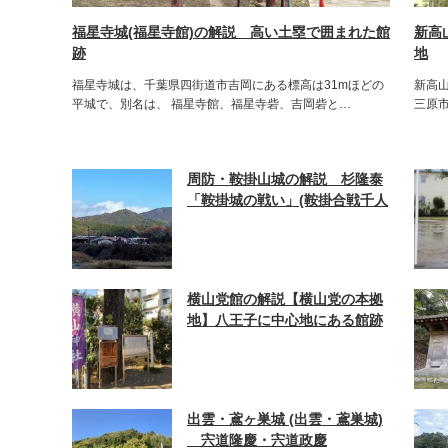
福星寺城(福星寺館)の解説 高い土塁で囲まれた館
新高
跡
地
福星寺城は、千葉県四街道市吉岡にある標高は31mほどの
新高
平城で、別名は、 福星寺館、福星寺砦、吉岡砦と…
三原市
周防・鞍掛山城の解説 杉隆泰
「鞍掛城の戦い」(鞍掛合戦千人
塚)
横山党館の解説【横山党の本拠
地】八王子に中心地にある館跡
出雲・鳶ヶ巣城 (出雲・鳶巣城)
宍道隆慶・宍道政慶