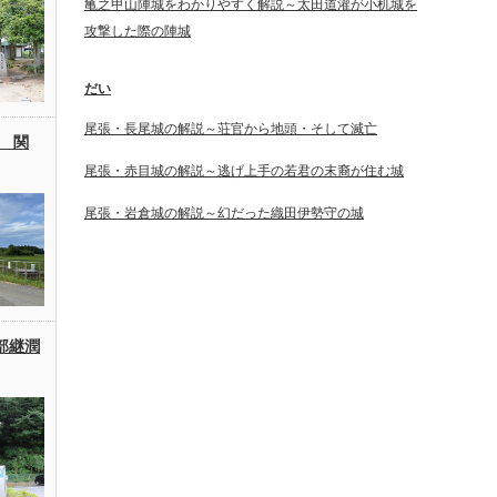
亀之甲山陣城をわかりやすく解説～太田道灌が小机城を
攻撃した際の陣城
だい
尾張・長尾城の解説～荘官から地頭・そして滅亡
 関
尾張・赤目城の解説～逃げ上手の若君の末裔が住む城
尾張・岩倉城の解説～幻だった織田伊勢守の城
部継潤