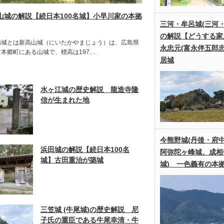
山城の解説【続日本100名城】小早川家の本拠
三河・牟呂城(三河・
の解説【どうする家
山城とは新高山城（にいたかやまじょう）は、広島県
永忠元(富永伴五郎忠
本郷町にある山城で、標高は197.…
居城
水ヶ江城の歴史解説 龍造寺隆
信が生まれた地
今熊野城(丹後・府
浜田城の解説【続日本100名
阿弥陀ヶ峰城、成相
城】古田重治が築城
城) 一色義有の本
三笠城 (牛尾城)の歴史解説 尼
子氏の重臣である牛尾幸清・牛