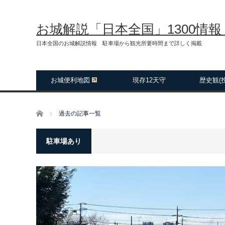
お城解説「日本全国」1300情
日本全国のお城解説情報 駐車場から観光所要時間まで詳しく掲載
お城便利地図
現存12天守
歴史観(
ホーム
過去の記事一覧
駐車場あり