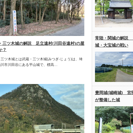
常陸・関城の解説
・三ツ木城の解説 足立遠村(川田谷遠村)の屋
城・大宝城の戦い
か？
三ツ木城とは武蔵・三ツ木城(みつぎ-じょう)は、埼
桶川市川田谷にある平山城で、標高…
豊岡城(城崎城) 宮
が整備した城