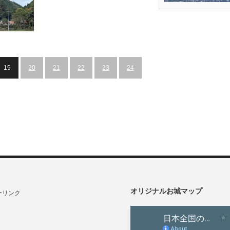
尾久信
19
20
21
22
23
24
オリジナルお城マップ
ーリンク