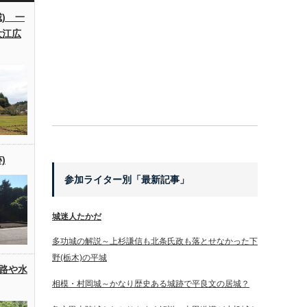
) 一
大江広
)
参加ライター別「最新記事」
城迷人たかだ
多功城の解説～上杉謙信も北条氏政も落とせなかった下
野(栃木)の平城
路や水
相模・村岡城～かなり歴史ある城跡で平良文の居城？