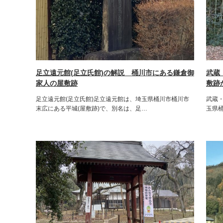
足立遠元館(足立氏館)の解説 桶川市にある鎌倉御
武蔵
家人の屋敷跡
敷跡
足立遠元館(足立氏館)足立遠元館は、埼玉県桶川市桶川市
武蔵・
末広にある平城(屋敷跡)で、別名は、足…
玉県