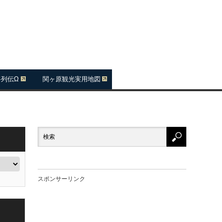
将列伝Ω
関ヶ原観光実用地図
スポンサーリンク