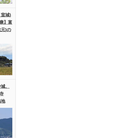
室城)
康】富
元)の
中城、
寺
拠地