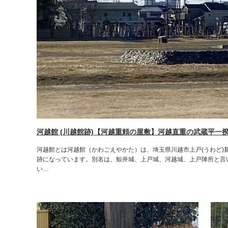
河越館 (川越館跡)【河越重頼の屋敷】河越直重の武蔵平一
河越館とは河越館（かわごえやかた）は、埼玉県川越市上戸(うわど)新
跡になっています。別名は、鯨井城、上戸城、河越城、上戸陣所と言
い…