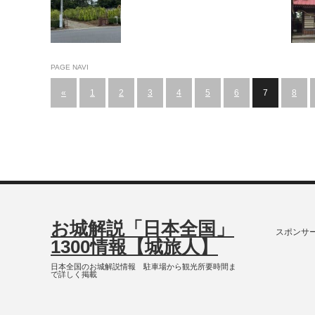
PAGE NAVI
«
1
2
3
4
5
6
7
8
お城解説「日本全国」
スポンサ
1300情報【城旅人】
日本全国のお城解説情報 駐車場から観光所要時間ま
で詳しく掲載