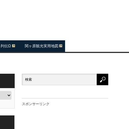
将列伝Ω
関ヶ原観光実用地図
スポンサーリンク