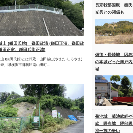
長宗我部国親 秦氏
光秀との関係も
城山 (鎌田氏館) 鎌田政清 (鎌田正清、鎌田政
鎌田正家、鎌田兵衛正清)
備後・長崎城 因島
山 (鎌田氏館)とは武蔵・山田城山(やまた-しろやま)
の本城だった瀬戸内
神奈川県横浜市都筑区南山田町…
城
菊池城 菊池武経や
武 隈府城 隈部親
池一族の争い