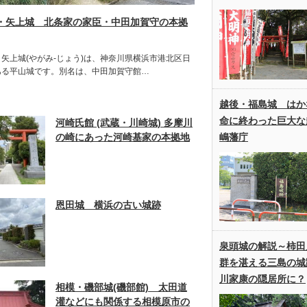
・矢上城 北条家の家臣・中田加賀守の本拠
矢上城(やがみ-じょう)は、神奈川県横浜市港北区日
ある平山城です。別名は、中田加賀守館…
越後・福島城 はか
命に終わった巨大な
河崎氏館 (武蔵・川崎城) 多摩川
嶋藩庁
の崎にあった河崎基家の本拠地
恩田城 横浜の古い城跡
泉頭城の解説～柿田
群を湛える三島の城
川家康の隠居所に？
相模・磯部城(磯部館) 太田道
灌などにも関係する相模原市の