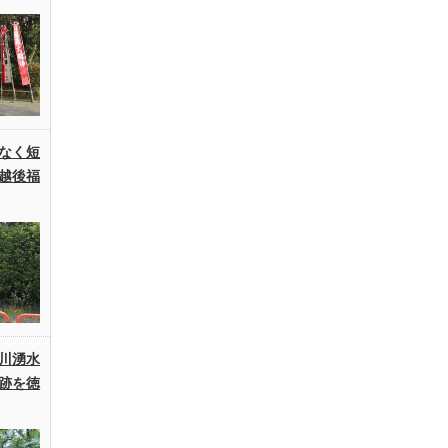
なく短
越後福
川湧水
跡を徳