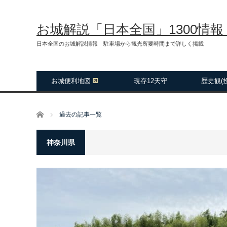
お城解説「日本全国」1300情
日本全国のお城解説情報 駐車場から観光所要時間まで詳しく掲載
お城便利地図
現存12天守
歴史観(
ホーム
過去の記事一覧
神奈川県