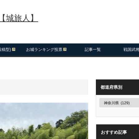
報【城旅人】
投稿型)
お城ランキング投票
記事一覧
戦国武
都道府県別
おすすめ記事