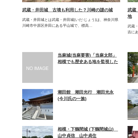
武蔵・井田城 古墳も利用した？川崎の謎の城
武蔵
地
武蔵・井田城とは武蔵・井田城(いだ-じょう)は、神奈川県
川崎市中原区井田にある平山城で、標高…
武蔵・
吉に
当麻城(当麻要害)「当麻太郎」
相模でも歴史ある地を監視した
鎌倉時代・戦国時代の城跡
潮田館 潮田光行 潮田光永
(今川氏の一族)
相模・下鶴間城 (下鶴間城山)
山中貞信 山中貞住