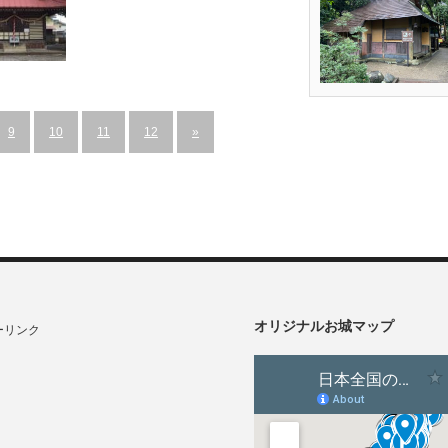
城郭・館跡
9
10
11
12
»
オリジナルお城マップ
ーリンク