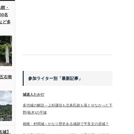
氏館・
00名
など多
五右衛
参加ライター別「最新記事」
城迷人たかだ
多功城の解説～上杉謙信も北条氏政も落とせなかった下
野(栃木)の平城
相模・村岡城～かなり歴史ある城跡で平良文の居城？
名城】