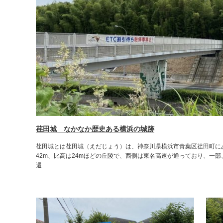
荏田城 なかなか歴史ある横浜の城跡
荏田城とは荏田城（えだじょう）は、神奈川県横浜市青葉区荏田町に
42m、比高は24mほどの丘陵で、西側は東名高速が通っており、一
還…