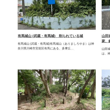
有馬城山 (武蔵・有馬城) 削られている城
山田
家、
有馬城山 (武蔵・有馬城)有馬城山（ありましろやま）は神
奈川県川崎市宮前区有馬にある、多摩丘…
山田城
は、