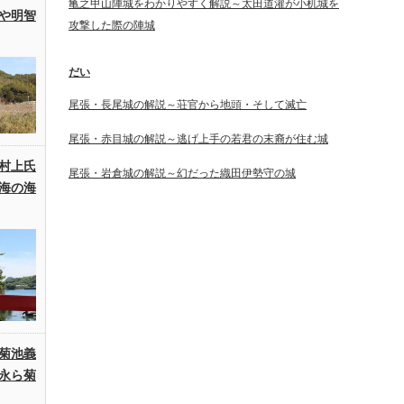
亀之甲山陣城をわかりやすく解説～太田道灌が小机城を
や明智
攻撃した際の陣城
だい
尾張・長尾城の解説～荘官から地頭・そして滅亡
尾張・赤目城の解説～逃げ上手の若君の末裔が住む城
村上氏
尾張・岩倉城の解説～幻だった織田伊勢守の城
海の海
菊池義
永ら菊