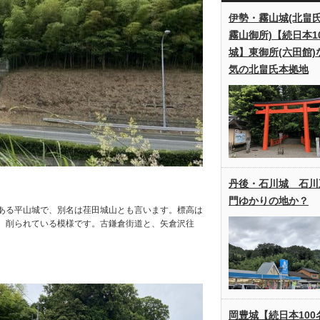
伊勢・霧山城(北畠
霧山御所)【続日本1
城】東御所(六田館)
気の北畠氏本拠地
丹後・石川城 石川
門ゆかりの地か？
ある平山城で、別名は荏田城山とも言います。標高は
部、削られている模様です。古鎌倉街道と、矢倉沢往
岡豊城【続日本100