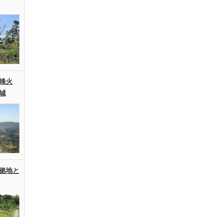
烽火
城
拠地と