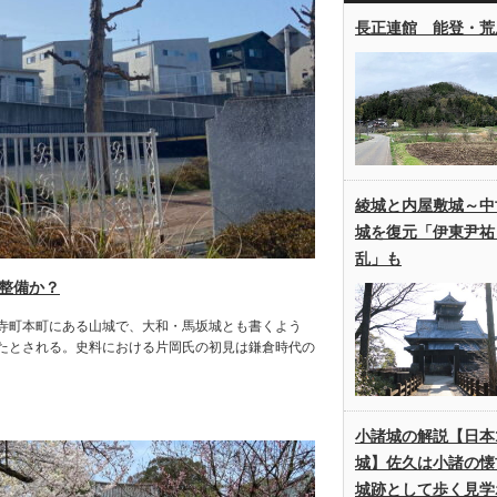
長正連館 能登・荒
綾城と内屋敷城～中
城を復元「伊東尹祐
乱」も
が整備か？
王寺町本町にある山城で、大和・馬坂城とも書くよう
たとされる。史料における片岡氏の初見は鎌倉時代の
小諸城の解説【日本1
城】佐久は小諸の懐
城跡として歩く見学