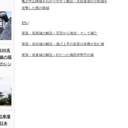
亀之甲山陣城をわかりやすく解説～太田道灌が小机城を
攻撃した際の陣城
だい
尾張・長尾城の解説～荘官から地頭・そして滅亡
尾張・赤目城の解説～逃げ上手の若君の末裔が住む城
00名
尾張・岩倉城の解説～幻だった織田伊勢守の城
線の福
のシン
駐車場
日本