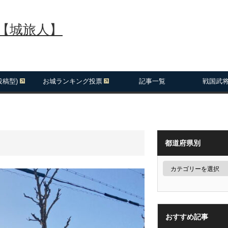
報【城旅人】
投稿型)
お城ランキング投票
記事一覧
戦国武
都道府県別
おすすめ記事