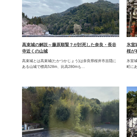
高束城の解説～藤原順賢？が討死した奈良・長谷
氷室
寺近くの山城
桜が
高束城とは高束城(たかつかじょう)は奈良県桜井市吉隠に
氷室城
ある山城で標高528m、比高280mも…
町に