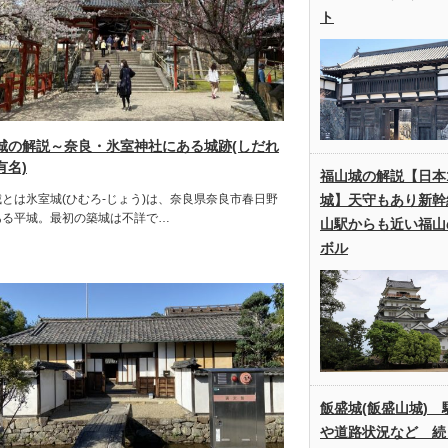
ト
城の解説～奈良・氷室神社にある城跡(しだれ
有名)
福山城の解説【日本1
とは氷室城(ひむろ-じょう)は、奈良県奈良市春日野
城】天守もあり新幹
ある平城。最初の築城は不詳で…
山駅からも近い福山
ボル
飯盛城(飯盛山城) 
や道路状況など 続