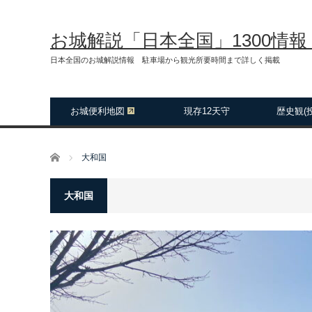
お城解説「日本全国」1300情
日本全国のお城解説情報 駐車場から観光所要時間まで詳しく掲載
お城便利地図
現存12天守
歴史観(
ホーム
大和国
大和国