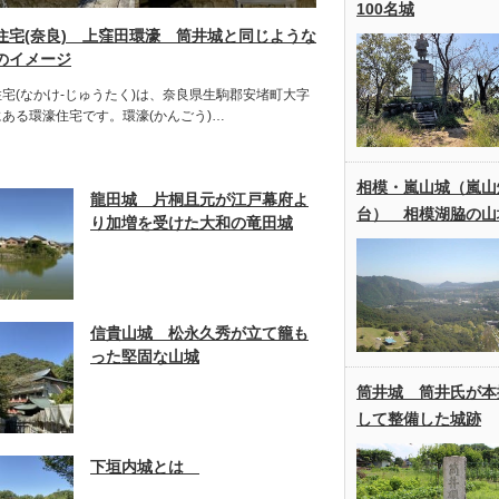
100名城
住宅(奈良) 上窪田環濠 筒井城と同じような
のイメージ
宅(なかけ-じゅうたく)は、奈良県生駒郡安堵町大字
ある環濠住宅です。環濠(かんごう)…
相模・嵐山城（嵐山
龍田城 片桐且元が江戸幕府よ
台） 相模湖脇の山
り加増を受けた大和の竜田城
信貴山城 松永久秀が立て籠も
った堅固な山城
筒井城 筒井氏が本
して整備した城跡
下垣内城とは