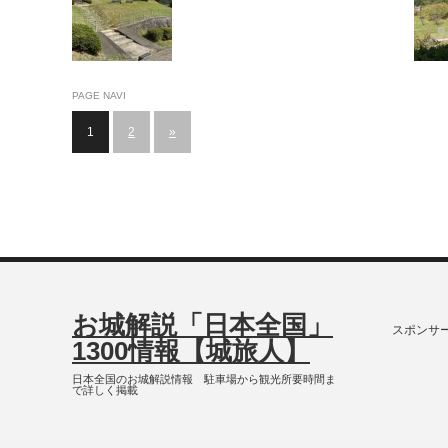
PAGE NAVI
1
2
»
お城解説「日本全国」
スポンサ
1300情報【城旅人】
日本全国のお城解説情報 駐車場から観光所要時間ま
で詳しく掲載