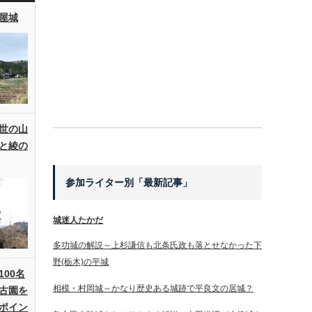
屋城
世の山
と綾の
参加ライター別「最新記事」
城迷人たかだ
多功城の解説～上杉謙信も北条氏政も落とせなかった下
野(栃木)の平城
00名
相模・村岡城～かなり歴史ある城跡で平良文の居城？
古園を
ポイン