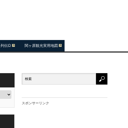
将列伝Ω
関ヶ原観光実用地図
スポンサーリンク