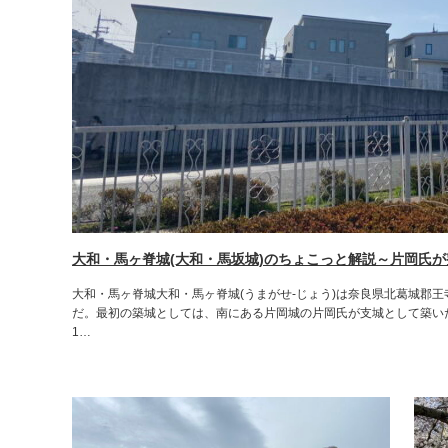
大和・馬ヶ脊城(大和・馬坂城)のちょこっと解説～片岡氏
大和・馬ヶ脊城大和・馬ヶ脊城(うまがせ-じょう)は奈良県北葛城郡
だ。最初の築城としては、南にある片岡城の片岡氏が支城として築い
1…