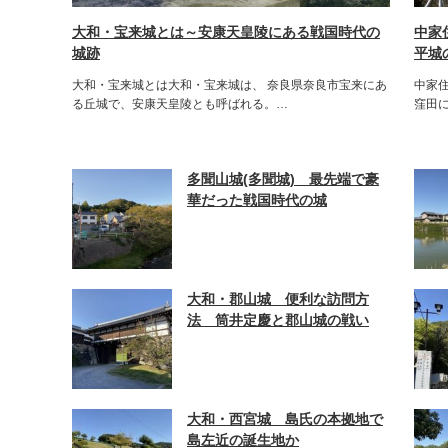
大和・宝来城とは～安康天皇陵にある戦国時代の
中家
城跡
平城
大和・宝来城とは大和・宝来城は、 奈良県奈良市宝来にあ
中家住
る丘城で、安康天皇陵とも呼ばれる。…
窪田に
多聞山城(多聞城) 最先端で豪
華だった戦国時代の城
大和・郡山城 便利な訪問方
法 筒井定慶と郡山城の戦い
【続日本100名城】
大和・西宮城 島氏の本拠地で
島左近の誕生地か