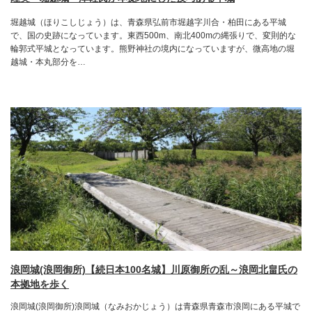
堀越城（ほりこしじょう）は、青森県弘前市堀越字川合・柏田にある平城
で、国の史跡になっています。東西500m、南北400mの縄張りで、変則的な
輪郭式平城となっています。熊野神社の境内になっていますが、微高地の堀
越城・本丸部分を…
浪岡城(浪岡御所)【続日本100名城】川原御所の乱～浪岡北畠氏の
本拠地を歩く
浪岡城(浪岡御所)浪岡城（なみおかじょう）は青森県青森市浪岡にある平城で