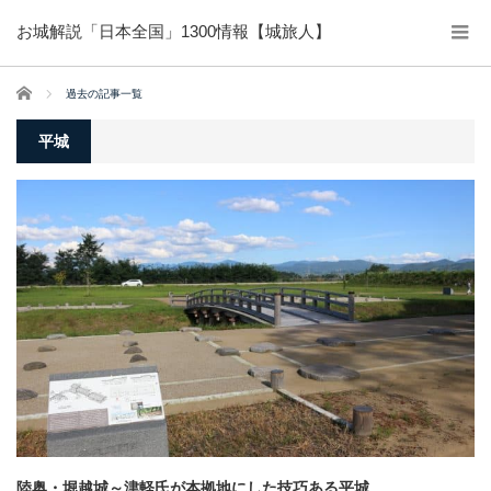
お城解説「日本全国」1300情報【城旅人】
ホーム
過去の記事一覧
平城
陸奥・堀越城～津軽氏が本拠地にした技巧ある平城