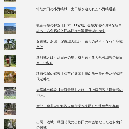
常陸太田の小野崎城 太田城を追われた小野崎通盛
観音寺城の解説【日本100名城】登城方法や便利な駐車
場も 六角高頼と日本屈指の観音寺城の歴史
淀古城と淀城 淀古城の戦い 茶々の産所となった淀城
とは
新府城とは～武田家の集大成と言える大規模城郭の続日
本100名城
猪苗代城の解説【猪苗代盛国】蘆名氏一族の争いが猪苗
代湖畔で
大庭城の解説【大庭景親】とは～舟地蔵伝説「鎌倉殿の
13人」
伊勢・金井城の解説～種付氏が支配した北伊勢の拠点
出羽・湊城 戦国時代には秋田の本拠地だった湊安東氏
の居城