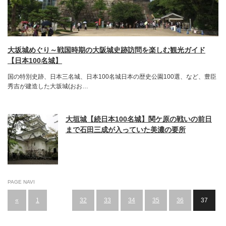
大坂城めぐり～戦国時期の大阪城史跡訪問を楽しむ観光ガイド
【日本100名城】
国の特別史跡、日本三名城、日本100名城日本の歴史公園100選、など、豊臣
秀吉が建造した大坂城(おお…
大垣城【続日本100名城】関ケ原の戦いの前日
まで石田三成が入っていた美濃の要所
PAGE NAVI
«
1
…
32
33
34
35
36
37