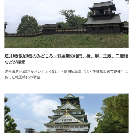
逆井城(飯沼城)のみどころ～戦国期の櫓門、橋、塀、主殿、二層櫓
などが復元
逆井城逆井城(さかさいじょう)は、下総国猿島郡（現・茨城県坂東市逆井）に
あった戦国時代の平城…