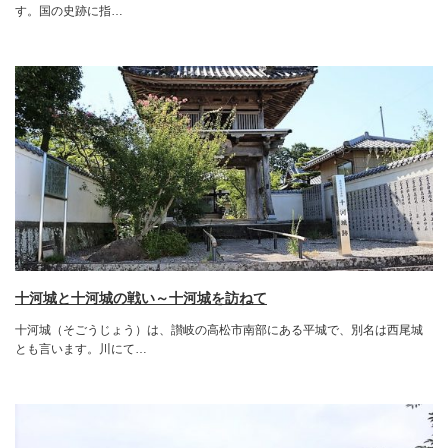
す。国の史跡に指…
十河城と十河城の戦い～十河城を訪ねて
十河城（そごうじょう）は、讃岐の高松市南部にある平城で、別名は西尾城
とも言います。川にて…