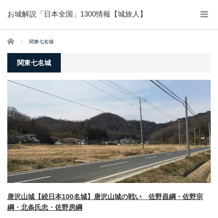
お城解説「日本全国」1300情報【城旅人】
ホーム
関東七名城
関東七名城
唐沢山城【続日本100名城】唐沢山城の戦い 佐野昌綱・佐野宗
綱・北条氏忠・佐野房綱