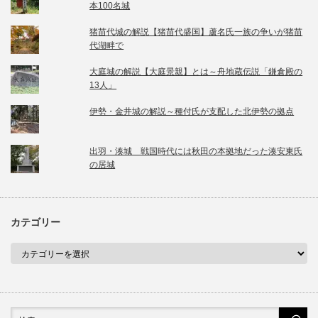
本100名城
猪苗代城の解説【猪苗代盛国】蘆名氏一族の争いが猪苗
代湖畔で
大庭城の解説【大庭景親】とは～舟地蔵伝説「鎌倉殿の
13人」
伊勢・金井城の解説～種付氏が支配した北伊勢の拠点
出羽・湊城 戦国時代には秋田の本拠地だった湊安東氏
の居城
カテゴリー