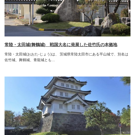
常陸・太田城(舞鶴城) 戦国大名に発展した佐竹氏の本拠地
常陸・太田城(おおた-じょう)は、 茨城県常陸太田市にある平山城で、別名は
佐竹城、舞鶴城、青龍城とも…