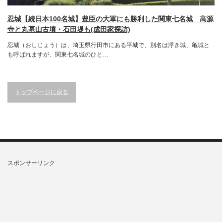
忍城【続日本100名城】豊臣の大軍にも勝利した関東七名城 高源
寺と丸墓山古墳・石田堤も(成田家探訪)
忍城（おしじょう）は、埼玉県行田市にある平城で、別名は浮き城、亀城と
も呼ばれますが、関東七名城のひと…
トップページに戻る
スポンサーリンク