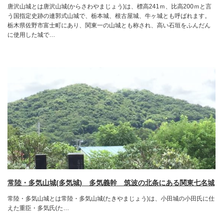
唐沢山城とは唐沢山城(からさわやまじょう)は、標高241ｍ、比高200ｍと言
う国指定史跡の連郭式山城で、栃本城、根古屋城、牛ヶ城とも呼ばれます。
栃木県佐野市富士町にあり、関東一の山城とも称され、高い石垣をふんだん
に使用した城で…
常陸・多気山城(多気城) 多気義幹 筑波の北条にある関東七名城
常陸・多気山城とは常陸・多気山城(たきやまじょう)は、小田城の小田氏に仕
えた重臣・多気氏(た…