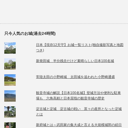
只今人気のお城(過去24時間)
日本【現存12天守】お城一覧リスト(独自撮影写真と地図
つき)
新発田城 半分残念だけど素晴らしい日本100名城
常陸太田の小野崎城 太田城を追われた小野崎通盛
観音寺城の解説【日本100名城】登城方法や便利な駐車
場も 六角高頼と日本屈指の観音寺城の歴史
淀古城と淀城 淀古城の戦い 茶々の産所となった淀城
とは
新府城とは～武田家の集大成と言える大規模城郭の続日