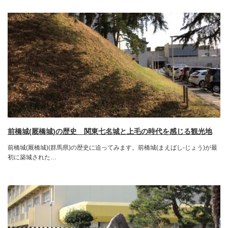
前橋城(厩橋城)の歴史 関東七名城と上毛の時代を感じる観光地
前橋城(厩橋城)(群馬県)の歴史に迫ってみます。前橋城(まえばし-じょう)が最
初に築城された…