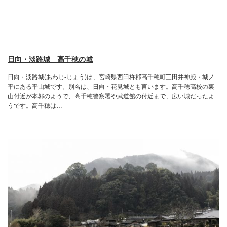
日向・淡路城 高千穂の城
日向・淡路城(あわじ-じょう)は、宮崎県西臼杵郡高千穂町三田井神殿・城ノ
平にある平山城です。別名は、日向・花見城とも言います。高千穂高校の裏
山付近が本郭のようで、高千穂警察署や武道館の付近まで、広い城だったよ
うです。高千穂は…