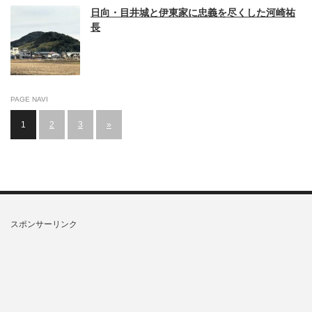
日向・目井城と伊東家に忠義を尽くした河崎祐
長
PAGE NAVI
1
2
3
»
スポンサーリンク