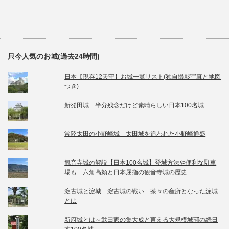
只今人気のお城(過去24時間)
日本【現存12天守】お城一覧リスト(独自撮影写真と地図
つき)
新発田城 半分残念だけど素晴らしい日本100名城
常陸太田の小野崎城 太田城を追われた小野崎通盛
観音寺城の解説【日本100名城】登城方法や便利な駐車
場も 六角高頼と日本屈指の観音寺城の歴史
淀古城と淀城 淀古城の戦い 茶々の産所となった淀城
とは
新府城とは～武田家の集大成と言える大規模城郭の続日