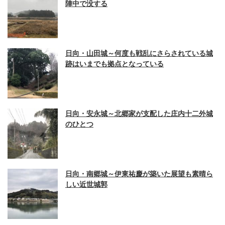
陣中で没する
日向・山田城～何度も戦乱にさらされている城
跡はいまでも拠点となっている
日向・安永城～北郷家が支配した庄内十二外城
のひとつ
日向・南郷城～伊東祐慶が築いた展望も素晴ら
しい近世城郭