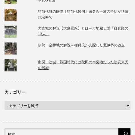
本100名城
猪苗代城の解説【猪苗代盛国】蘆名氏一族の争いが猪苗
代湖畔で
大庭城の解説【大庭景親】とは～舟地蔵伝説「鎌倉殿の
13人」
伊勢・金井城の解説～種付氏が支配した北伊勢の拠点
出羽・湊城 戦国時代には秋田の本拠地だった湊安東氏
の居城
カテゴリー