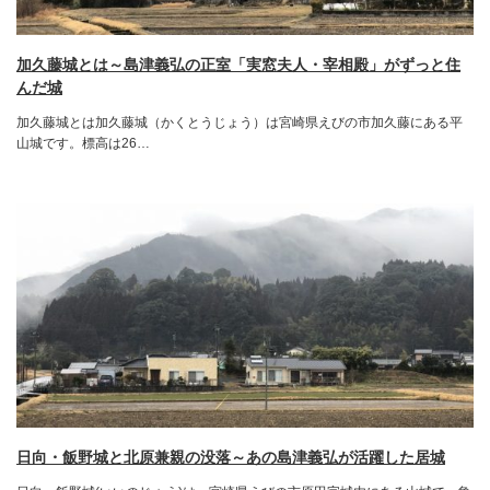
加久藤城とは～島津義弘の正室「実窓夫人・宰相殿」がずっと住
んだ城
加久藤城とは加久藤城（かくとうじょう）は宮崎県えびの市加久藤にある平
山城です。標高は26…
日向・飯野城と北原兼親の没落～あの島津義弘が活躍した居城