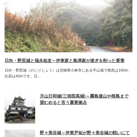
日向・野尻城と福永祐友～伊東家と島津家が凌ぎを削った要害
日向・野尻城（のじりじょう）は宮崎県小林市にある平山城で標高は160m、
比高は40mです。日…
月山日和城(三俣院高城)～霧島連山や桜島まで
望むめると言う重要拠点
野々美谷城～伊東尹祐が野々美谷城の戦いにて