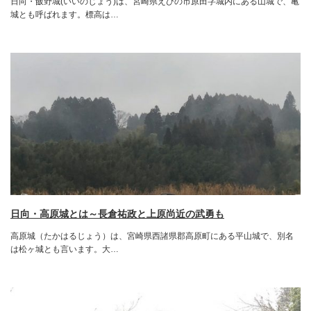
日向・飯野城(いいのじょう)は、宮崎県えびの市原田字城内にある山城で、亀
城とも呼ばれます。標高は…
日向・高原城とは～長倉祐政と上原尚近の武勇も
高原城（たかはるじょう）は、宮崎県西諸県郡高原町にある平山城で、別名
は松ヶ城とも言います。大…