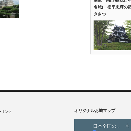
雑情報～建てた人は？【日本
名城) 松平忠輝の
100名城】
きさつ
オリジナルお城マップ
ーリンク