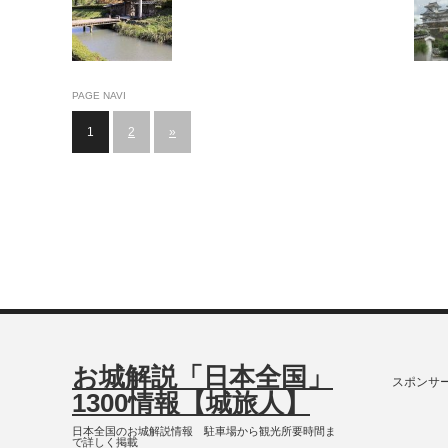
倉氏の栄華
PAGE NAVI
1
2
»
お城解説「日本全国」
スポンサ
1300情報【城旅人】
日本全国のお城解説情報 駐車場から観光所要時間ま
で詳しく掲載