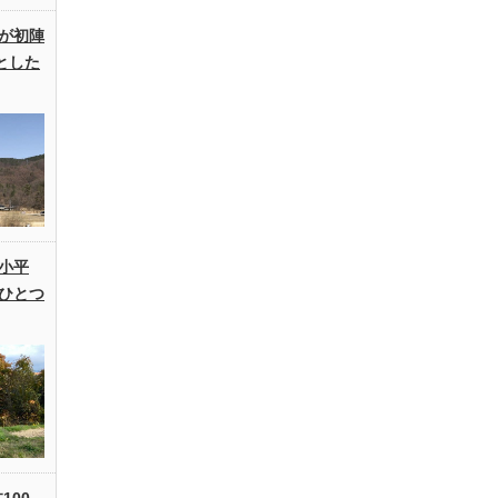
が初陣
とした
小平
ひとつ
100