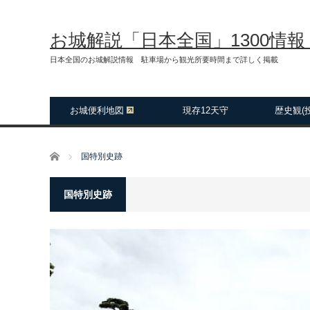
お城解説「日本全国」1300情
日本全国のお城解説情報 駐車場から観光所要時間まで詳しく掲載
お城便利地図
現存12天守
歴史観(
ホーム
国特別史跡
国特別史跡