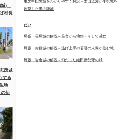
亀之甲山陣城をわかりやすく解説～太田道灌が小机城を
穂城)
攻撃した際の陣城
ば村長
だい
尾張・長尾城の解説～荘官から地頭・そして滅亡
尾張・赤目城の解説～逃げ上手の若君の末裔が住む城
尾張・岩倉城の解説～幻だった織田伊勢守の城
志茂城
うする
生地
との伝