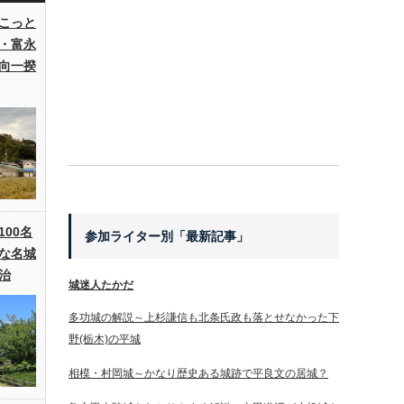
こっと
・富永
向一揆
00名
参加ライター別「最新記事」
な名城
治
城迷人たかだ
多功城の解説～上杉謙信も北条氏政も落とせなかった下
野(栃木)の平城
相模・村岡城～かなり歴史ある城跡で平良文の居城？