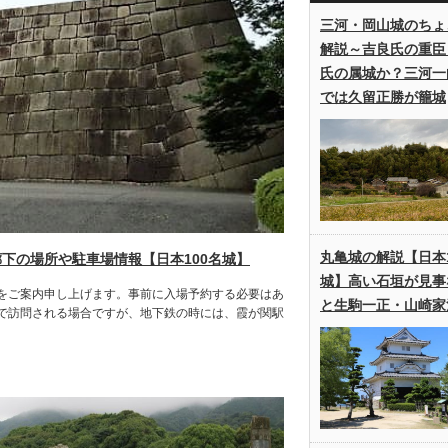
三河・岡山城のちょ
解説～吉良氏の重臣
氏の属城か？三河一
では久留正勝が籠城
丸亀城の解説【日本1
下の場所や駐車場情報【日本100名城】
城】高い石垣が見事
をご案内申し上げます。事前に入場予約する必要はあ
と生駒一正・山崎家
で訪問される場合ですが、地下鉄の時には、霞が関駅