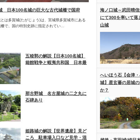
城 日本100名城の巨大な古代城柵で国府
海ノ口城～武田晴信
にて300を率いて落
城とは多賀城(たがじょう)は、宮城県多賀城市にある
山城
城柵で、国の特別史跡に指定されてい…
五稜郭の解説【日本100名城】
箱館戦争と蝦夷共和国 日本最
後の内戦
へいほう石【会津・
城】星玄蕃の居城の
か？
那古野城 名古屋城の二之丸に
石碑あり
姫路城の解説【世界遺産】見ど
ころ 駐車場入口など見学・混
越後・高田城(続日本