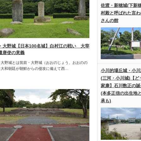
佐渡・新穂城(下新
村殿と呼ばれた言わ
さんの館
・大野城【日本100名城】白村江の戦い 大宰
遣唐使の意義
・大野城とは筑前・大野城（おおのじょう、おおのの
は大和朝廷が朝鮮からの侵攻に備えて西…
小川的場丘城・小川
(三河・小川城)【ど
家康】石川数正の誕
(本多正信の出生地
承も)