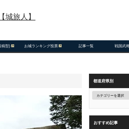
報【城旅人】
投稿型)
お城ランキング投票
記事一覧
戦国武
都道府県別
おすすめ記事