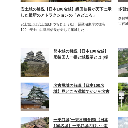
安土城の解説【日本100名城】織田信長が天下に示
多賀
した最新のアトラクションの「みどころ」
多賀
古代
安土城とは安土城(あづちじょう)は、琵琶湖東岸の標高
199m安土山に織田信長が命じて築城した…
熊本城の解説【日本100名城】
肥後国人一揆と城親基とは (復
興を願って熊本地震の被害も)
名古屋城の解説【日本100名
城】見どころ満載でかいぞ名古
屋城の魅力と歴史
一乗谷城(一乗谷朝倉館)【日本
100名城】一乗谷城の戦い～朝