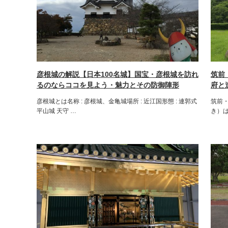
彦根城の解説【日本100名城】国宝・彦根城を訪れ
筑前
るのならココを見よう・魅力とその防御陣形
府と
彦根城とは名称 : 彦根城、金亀城場所 : 近江国形態 : 連郭式
筑前
平山城 天守 …
き）