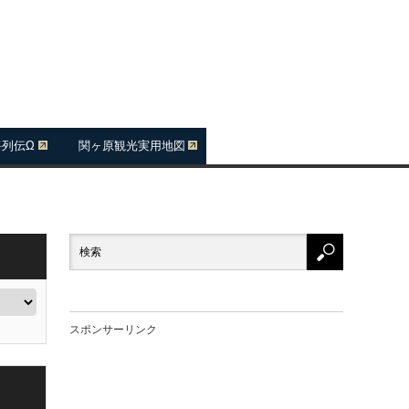
将列伝Ω
関ヶ原観光実用地図
スポンサーリンク