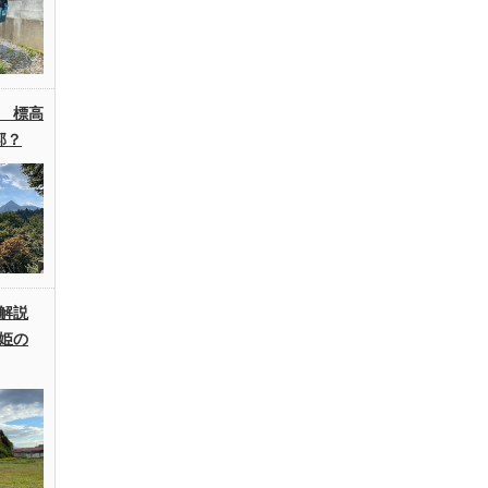
 標高
郭？
解説
姫の