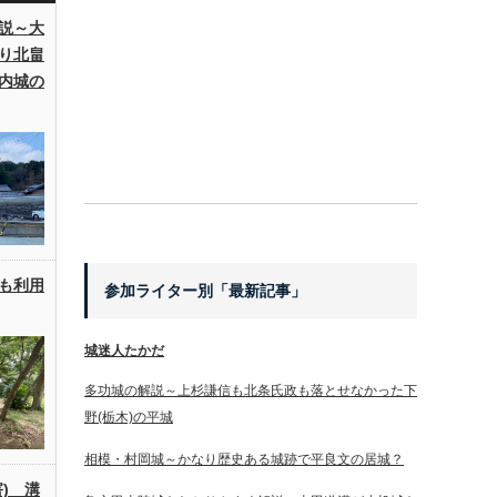
説～大
り北畠
内城の
も利用
参加ライター別「最新記事」
城迷人たかだ
多功城の解説～上杉謙信も北条氏政も落とせなかった下
野(栃木)の平城
相模・村岡城～かなり歴史ある城跡で平良文の居城？
) 溝