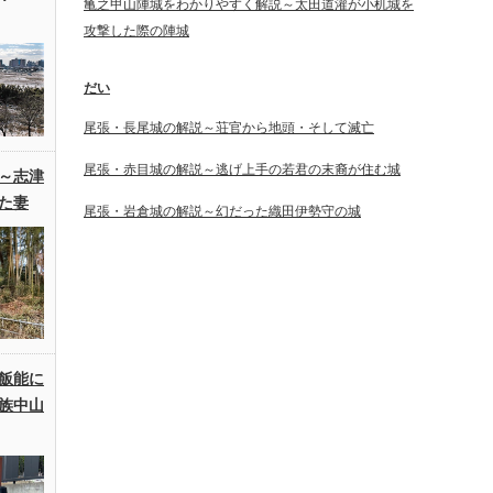
亀之甲山陣城をわかりやすく解説～太田道灌が小机城を
攻撃した際の陣城
だい
尾張・長尾城の解説～荘官から地頭・そして滅亡
尾張・赤目城の解説～逃げ上手の若君の末裔が住む城
～志津
た妻
尾張・岩倉城の解説～幻だった織田伊勢守の城
飯能に
族中山