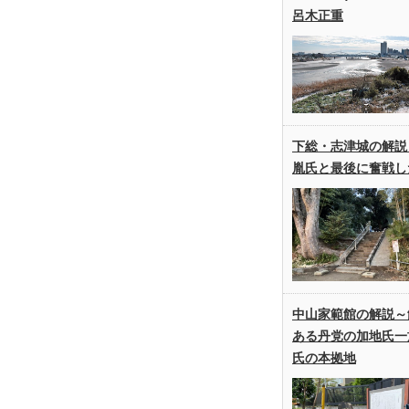
呂木正重
下総・志津城の解説
胤氏と最後に奮戦し
中山家範館の解説～
ある丹党の加地氏一
氏の本拠地