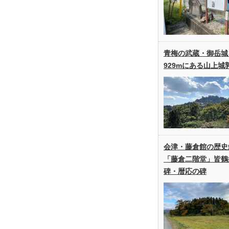
青梅の武蔵・御岳城
929mにある山上城
会津・藤倉館の歴史
「藤倉二階堂」皆鶴
碑・暦応の碑