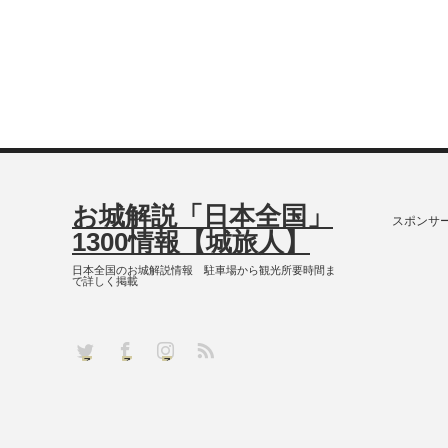
お城解説「日本全国」
スポンサ
1300情報【城旅人】
日本全国のお城解説情報 駐車場から観光所要時間ま
で詳しく掲載
RSS
Twitter
Facebook
Instagram