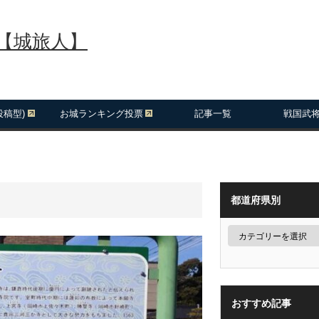
報【城旅人】
投稿型)
お城ランキング投票
記事一覧
戦国武
都道府県別
おすすめ記事