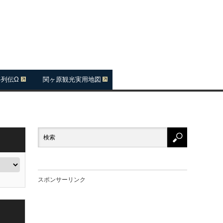
将列伝Ω
関ヶ原観光実用地図
スポンサーリンク