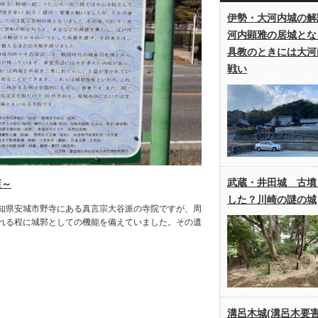
伊勢・大河内城の解
河内顕雅の居城とな
具教のときには大河
戦い
武蔵・井田城 古墳
藍～
した？川崎の謎の城
知県安城市野寺にある真言宗大谷派の寺院ですが、周
れる程に城郭としての機能を備えていました。その遺
溝呂木城(溝呂木要害