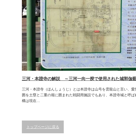
三河・本證寺の解説 ～三河一向一揆で使用された城郭伽
三河・本證寺（ほんしょうじ）とは本證寺は山号を雲龍山と言い、愛
囲を土塁と二重の堀に囲まれた戦闘用施設でもあり、本證寺城と呼ば
構は現在…
トップページに戻る