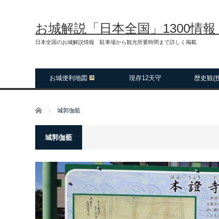
お城解説「日本全国」1300情
日本全国のお城解説情報 駐車場から観光所要時間まで詳しく掲載
お城便利地図
現存12天守
歴史観(
ホーム
城郭伽藍
城郭伽藍